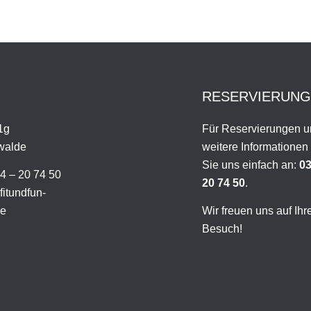
RESERVIERUN
1g
Für Reservierungen 
walde
weitere Informationen
Sie uns einfach an:
03
4 – 20 74 50
20 74 50
.
fitundfun-
de
Wir freuen uns auf Ihr
Besuch!