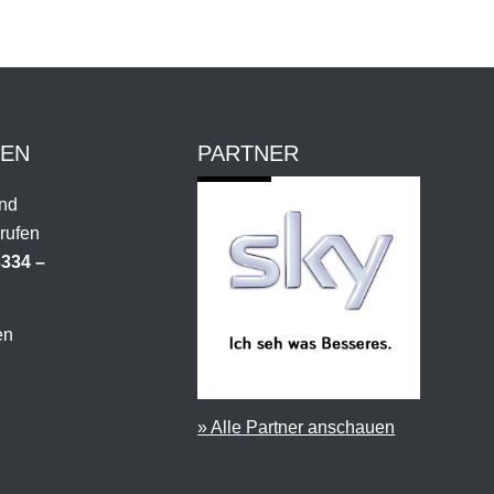
GEN
PARTNER
und
 rufen
334 –
en
» Alle Partner anschauen